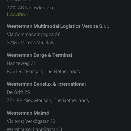
te behoud
7710 AB Nieuwleusen
_ga
Google LLC
1 jaar 1
Deze cook
Location
.westermanlogistics.com
maand
gekoppeld
Google Un
Analytics 
Westerman Multimodal Logistics Verona S.r.l.
belangrij
is van de
Via Sommacampagna 28
algemeen 
analysese
37137 Verona VR, Italy
Google. D
wordt geb
unieke geb
Westerman Barge & Terminal
ondersche
een willek
Hanzeweg 31
gegeneree
nummer to
8061 RC Hasselt, The Netherlands
wijzen als
Het is op
in elk
Westerman Benelux & International
paginaver
een site e
De Grift 25
gebruikt 
bezoekers
7711 EP Nieuwleusen, The Netherlands
en
campagne
te bereke
Westerman Malmö
de
analysera
Visitors: Verkögatan 10
van de sit
Warehouse: Lappögatan 3