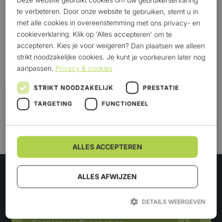
Deze website gebruikt cookies om uw gebruikerservaring
te verbeteren. Door onze website te gebruiken, stemt u in
met alle cookies in overeenstemming met ons privacy- en
cookieverklaring. Klik op 'Alles accepteren' om te
Möchtest du mehr über
accepteren. Kies je voor weigeren? Dan plaatsen we alleen
strikt noodzakelijke cookies. Je kunt je voorkeuren later nog
Westerman erfahren?
aanpassen.
Privacy & cookies
Dann nimm Kontakt mit uns auf. Wir denken
STRIKT NOODZAKELIJK
PRESTATIE
gerne mit dir über deinen Logistikprozess nach.
TARGETING
FUNCTIONEEL
Je mehr wir über dein Unternehmen wissen,
desto besser können wir dich unterstützen.
Möchtest du bei Westerman arbeiten? Dann
ALLES ACCEPTEREN
bewirb dich jetzt! Bei uns bekommst du das
Vertrauen, deine wahre Stärke zu zeigen. Denn
ALLES AFWIJZEN
gemeinsam sind wir stark!
DETAILS WEERGEVEN