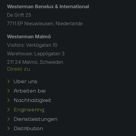
campagne
te bereke
Westerman Benelux & International
de
analysera
De Grift 25
van de sit
7711 EP Nieuwleusen, Niederlande
Westerman Malmö
Visitors: Verkögatan 10
Warehouse: Lappögatan 3
211 24 Malmö, Schweden
Direkt zu
Über uns
Arbeiten bei
Nachhaltigkeit
Engineering
Dienstleistungen
Distribution