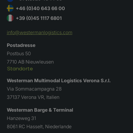
wp-
OnTheGoSystems Ltd.
Sessie
Naam
Aanbieder
/
Domein
Vervaldatum
Omschrijv
wpml_current_language
www.westermanlogistics.com
+46 (0)40 643 66 00
_ga_3TV7GYMJGQ
.westermanlogistics.com
1 jaar 1
Deze cook
maand
gebruikt d
+39 (0)45 1117 6801
Google An
om de ses
te behoud
info@westermanlogistics.com
_ga
Google LLC
1 jaar 1
Deze cook
.westermanlogistics.com
maand
gekoppeld
Postadresse
Google Un
Analytics 
Postbus 50
belangrij
is van de
7710 AB Nieuwleusen
algemeen 
analysese
Standorte
Google. D
wordt geb
unieke geb
Westerman Multimodal Logistics Verona S.r.l.
ondersche
een willek
Via Sommacampagna 28
gegeneree
nummer to
37137 Verona VR, Italien
wijzen als
Het is op
in elk
Westerman Barge & Terminal
paginaver
een site e
Hanzeweg 31
gebruikt 
bezoekers
8061 RC Hasselt, Niederlande
en