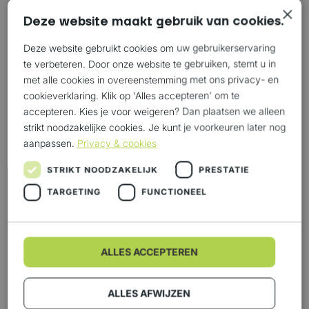
×
Deze website maakt gebruik van cookies.
Deze website gebruikt cookies om uw gebruikerservaring
te verbeteren. Door onze website te gebruiken, stemt u in
met alle cookies in overeenstemming met ons privacy- en
cookieverklaring. Klik op 'Alles accepteren' om te
accepteren. Kies je voor weigeren? Dan plaatsen we alleen
Westerman Barge & Terminal
strikt noodzakelijke cookies. Je kunt je voorkeuren later nog
Direkter Kontakt
Standort:
Hanzeweg 31, 8061 RC Hasselt, Niederlande
aanpassen.
Privacy & cookies
In Hasselt verfügen wir über ein eigenes
STRIKT NOODZAKELIJK
PRESTATIE
Containerterminal mit einem angrenzenden Crossdock
TARGETING
FUNCTIONEEL
für einen optimalen Zu- und Abtransport von Waren.
ALLES ACCEPTEREN
ALLES AFWIJZEN