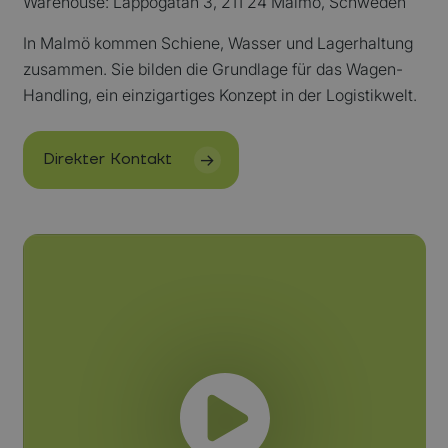
Warehouse: Lappögatan 3, 211 24 Malmö, Schweden
een site e
gebruikt 
In Malmö kommen Schiene, Wasser und Lagerhaltung
bezoekers
en
zusammen. Sie bilden die Grundlage für das Wagen-
campagne
Direkter Kontakt
te bereke
Handling, ein einzigartiges Konzept in der Logistikwelt.
de
analysera
van de sit