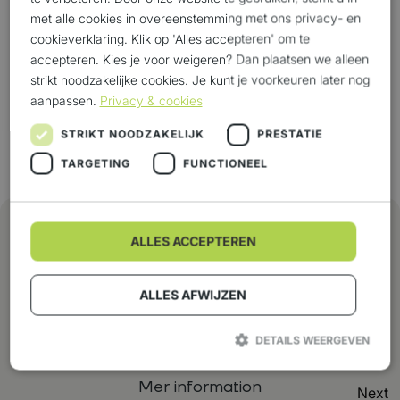
met alle cookies in overeenstemming met ons privacy- en
cookieverklaring. Klik op 'Alles accepteren' om te
accepteren. Kies je voor weigeren? Dan plaatsen we alleen
strikt noodzakelijke cookies. Je kunt je voorkeuren later nog
aanpassen.
Privacy & cookies
STRIKT NOODZAKELIJK
PRESTATIE
TARGETING
FUNCTIONEEL
ALLES ACCEPTEREN
Vi erbjuder en logistisk
process du kan lita på
ALLES AFWIJZEN
Previous
DETAILS WEERGEVEN
Multimodal transport
Mer information
Next