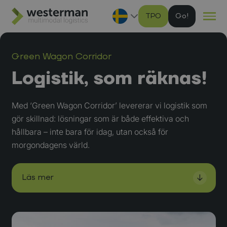
TPO
G
Ga naar hoofdinhoud
Green Wagon Corridor
Logistik, som räknas!
Med ‘Green Wagon Corridor’ levererar vi logistik som
gör skillnad: lösningar som är både effektiva och
hållbara – inte bara för idag, utan också för
morgondagens värld.
Läs mer