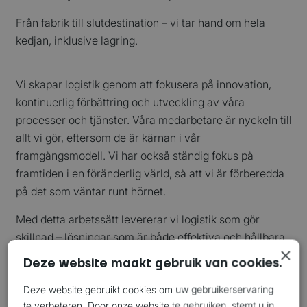
Från fabrik till slutdestination – vi tar hand om hela
kedjan, inklusive lagring.
Vi skapar logistik genom att fokusera på innovation,
kontinuerlig förbättring och utveckling av våra
processer och tjänster. Våra medarbetare är nyckeln till
allt vi gör, eftersom de är kärnan i vår
framgångsmodell. Vi har också ständig fokus på
framtiden i en föränderlig värld, så att vi är förberedda
på det som väntar runt hörnet.
Med detta arbetssätt levererar vi logistik som gör
skillnad – lösningar som är både effektiva och hållbara,
×
inte bara för idag utan även för morgondagens värld.
Deze website maakt gebruik van cookies.
Deze website gebruikt cookies om uw gebruikerservaring
te verbeteren. Door onze website te gebruiken, stemt u in