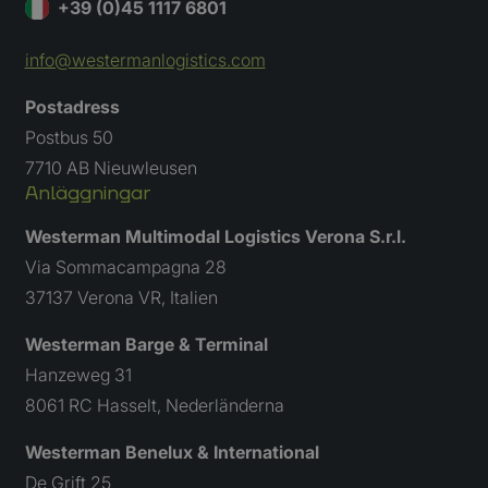
de
+39 (0)45 1117 6801
analysera
van de sit
info@westermanlogistics.com
Postadress
Postbus 50
7710 AB Nieuwleusen
Anläggningar
Westerman Multimodal Logistics Verona S.r.l.
Via Sommacampagna 28
37137 Verona VR, Italien
Westerman Barge & Terminal
Hanzeweg 31
8061 RC Hasselt, Nederländerna
Westerman Benelux & International
De Grift 25