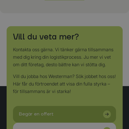
Strikt noodzakelijk
Prestatie
Targeting
Functioneel
Strikt noodzakelijke cookies maken de kernfunctionaliteiten van de
website mogelijk, zoals gebruikersaanmelding en accountbeheer. De
website kan niet goed worden gebruikt zonder de strikt noodzakelijke
cookies.
Naam
Aanbieder
/
Domein
Vervaldatum
Om
Vill du veta mer?
CookieScriptConsent
CookieScript
4 weken 2
De
www.westermanlogistics.com
dagen
wo
Kontakta oss gärna. Vi tänker gärna tillsammans
do
Sc
med dig kring din logistikprocess. Ju mer vi vet
se
co
om ditt företag, desto bättre kan vi stötta dig.
va
on
co
Vill du jobba hos Westerman? Sök jobbet hos oss!
va
Sc
Här får du förtroendet att visa din fulla styrka –
no
co
för tillsammans är vi starka!
we
Google Privacy Policy
Naam
Aanbieder
/
Domein
Vervaldatum
wp-
OnTheGoSystems Ltd.
Sessie
Naam
Aanbieder
/
Domein
Vervaldatum
Omschrijv
wpml_current_language
www.westermanlogistics.com