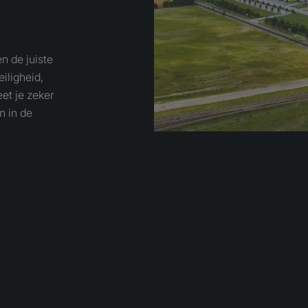
n de juiste
iligheid,
et je zeker
n in de