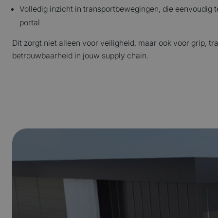
Volledig inzicht in transportbewegingen, die eenvoudig t
Naam
Naam
portal
_ga_3TV7GY
wp-
wpml_current
Dit zorgt niet alleen voor veiligheid, maar ook voor grip, t
betrouwbaarheid in jouw supply chain.
_ga