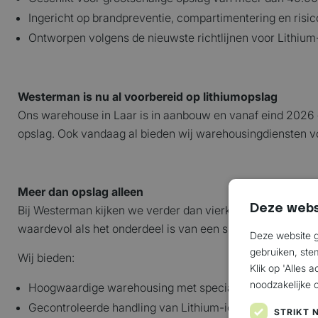
Ingericht op brandpreventie, compartimentering en risi
Ontworpen volgens de nieuwste richtlijnen voor Lithium
Westerman is nu al voorbereid op lithiumopslag
Ons warehouse in Laar is in aanbouw en vanaf eind 2026 
opslag. Ook vandaag al bieden wij warehousingdiensten v
Meer dan opslag alleen
Deze webs
Bij Westerman kijken we verder dan vierkante meters. Lith
waardevol als het onderdeel is van een slim logistiek tota
Deze website g
gebruiken, ste
Wij bieden:
Klik op 'Alles 
noodzakelijke 
Hoogwaardige warehousing met speciaal ingerichte op
Gecontroleerde handling van Lithium-ion batterijen
STRIKT 