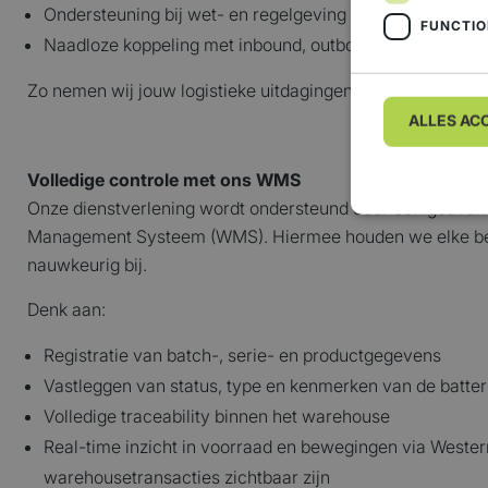
Ondersteuning bij wet- en regelgeving
FUNCTIO
Naadloze koppeling met inbound, outbound en distributi
Zo nemen wij jouw logistieke uitdagingen volledig uit hand
ALLES AC
Volledige controle met ons WMS
Onze dienstverlening wordt ondersteund door een geava
Management Systeem (WMS). Hiermee houden we elke bew
nauwkeurig bij.
Strikt noodzakel
Denk aan:
accountbeheer. D
Naam
Registratie van batch-, serie- en productgegevens
CookieScript
Vastleggen van status, type en kenmerken van de batteri
Volledige traceability binnen het warehouse
Real-time inzicht in voorraad en bewegingen via Wester
warehousetransacties zichtbaar zijn