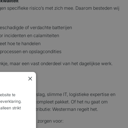
kwaliteit
gen specifieke risico’s met zich mee. Daarom besteden wij
schadigde of verdachte batterijen
or incidenten en calamiteiten
eet hoe te handelen
 processen en opslagcondities
vinkje, maar een vast onderdeel van het dagelijkse werk.
×
g
GS-conforme opslag, slimme IT, logistieke expertise en
ebsite te
g bieden wij een compleet pakket. Of het nu gaat om
everklaring.
lleen strikt
d logistics of distributie: Westerman regelt het.
siness, terwijl wij zorgen voor: