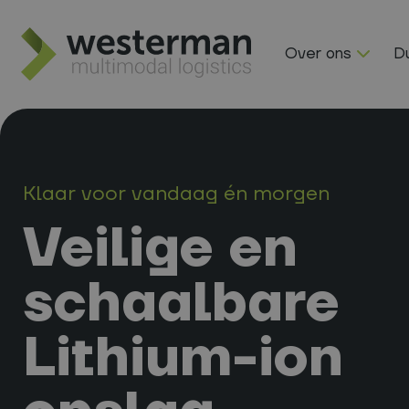
Ga naar hoofdinhoud
Over ons
D
Klaar voor vandaag én morgen
Veilige en
schaalbare
Lithium-ion