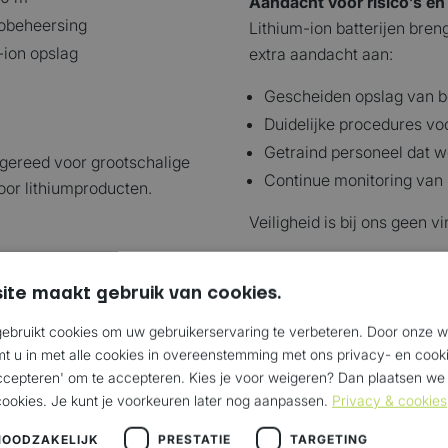
Aandacht voor risico’s en 
cobeheersing
Lithium-ion batterijen bren
-ion opslag
extra aandacht aan:
Gescheiden opslag van be
Duidelijke procedures vo
Getraind personeel dat w
gereed voor grootschalige
Continue monitoring van
oor lithiumproducten.
Veiligheid is bij ons geen 
ite maakt gebruik van cookies.
ium-ion opslag is pas echt
Eén partner, één oplossin
alconcept.
Door onze combinatie van P
ebruikt cookies om uw gebruikerservaring te verbeteren. Door onze w
multimodale dienstverlenin
mt u in met alle cookies in overeenstemming met ons privacy- en cooki
accepteren' om te accepteren. Kies je voor weigeren? Dan plaatsen we a
opslag, overslag, value adde
cookies. Je kunt je voorkeuren later nog aanpassen.
Privacy & cookies
slagzones
Zo houd jij focus op jouw bu
NOODZAKELIJK
PRESTATIE
TARGETING