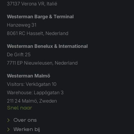
37137 Verona VR, Italië
een site e
gebruikt 
bezoekers
Westerman Barge & Terminal
en
campagne
Hanzeweg 31
te bereke
de
8061 RC Hasselt, Nederland
analysera
van de sit
Westerman Benelux & International
De Grift 25
7711 EP Nieuwleusen, Nederland
Westerman Malmö
Visitors: Verkögatan 10
Warehouse: Lappögatan 3
211 24 Malmö, Zweden
Snel naar
Over ons
Werken bij