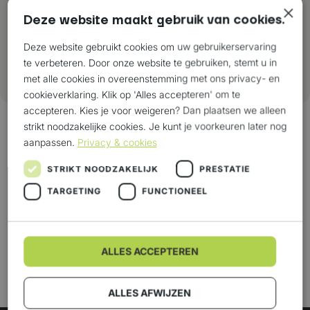
Previous
×
Deze website maakt gebruik van cookies.
Multimodaal transport
Deze website gebruikt cookies om uw gebruikerservaring
Meer informatie
te verbeteren. Door onze website te gebruiken, stemt u in
Next
met alle cookies in overeenstemming met ons privacy- en
cookieverklaring. Klik op 'Alles accepteren' om te
accepteren. Kies je voor weigeren? Dan plaatsen we alleen
strikt noodzakelijke cookies. Je kunt je voorkeuren later nog
aanpassen.
Privacy & cookies
Meer weten over
STRIKT NOODZAKELIJK
PRESTATIE
Westerman?
TARGETING
FUNCTIONEEL
Neem dan contact met ons op. We denken graag
mee over jouw logistieke proces. Hoe meer we
over jouw bedrijf weten, hoe beter we je kunnen
ALLES ACCEPTEREN
ondersteunen.
ALLES AFWIJZEN
Wil je werken bij Westerman? Kom dan