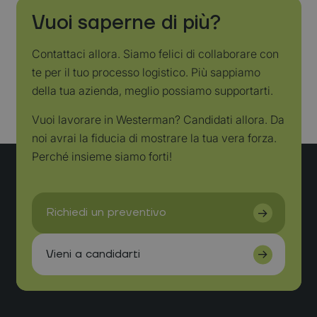
website kan niet goed worden gebruikt zonder de strikt noodzakelijke
cookies.
Vuoi saperne di più?
Naam
Aanbieder
/
Domein
Vervaldatum
Om
Contattaci allora. Siamo felici di collaborare con
CookieScriptConsent
CookieScript
4 weken 2
De
www.westermanlogistics.com
dagen
wo
te per il tuo processo logistico. Più sappiamo
do
Sc
della tua azienda, meglio possiamo supportarti.
se
co
va
Vuoi lavorare in Westerman? Candidati allora. Da
on
co
noi avrai la fiducia di mostrare la tua vera forza.
va
Perché insieme siamo forti!
Sc
no
co
we
Google Privacy Policy
Naam
Aanbieder
/
Domein
Vervaldatum
wp-
OnTheGoSystems Ltd.
Sessie
Naam
Aanbieder
/
Domein
Vervaldatum
Omschrijv
wpml_current_language
www.westermanlogistics.com
_ga_3TV7GYMJGQ
.westermanlogistics.com
1 jaar 1
Deze cook
maand
gebruikt d
Google An
om de ses