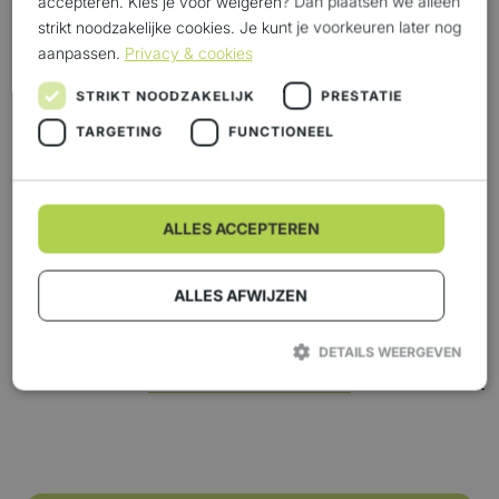
accepteren. Kies je voor weigeren? Dan plaatsen we alleen
strikt noodzakelijke cookies. Je kunt je voorkeuren later nog
aanpassen.
Privacy & cookies
STRIKT NOODZAKELIJK
PRESTATIE
TARGETING
FUNCTIONEEL
Offriamo un processo
logistico su cui puoi fare
ALLES ACCEPTEREN
affidamento
Previous
ALLES AFWIJZEN
Trasporto multimodale
DETAILS WEERGEVEN
Maggiori informazioni
Next
Strikt noodzakelijk
Prestatie
Targeting
Functioneel
Strikt noodzakelijke cookies maken de kernfunctionaliteiten van de
website mogelijk, zoals gebruikersaanmelding en accountbeheer. De