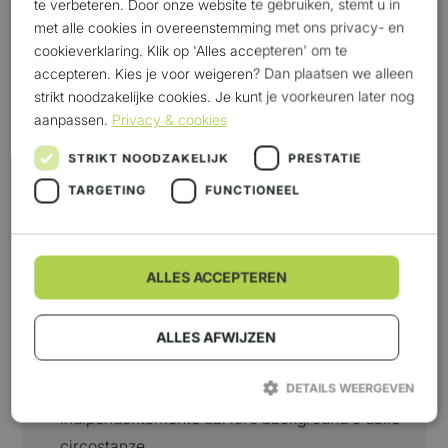
te verbeteren. Door onze website te gebruiken, stemt u in
Sfruttiamo i progressi tecnologici per
met alle cookies in overeenstemming met ons privacy- en
cookieverklaring. Klik op 'Alles accepteren' om te
migliorare la vita a livello individuale e sociale.
accepteren. Kies je voor weigeren? Dan plaatsen we alleen
Lavoriamo attivamente per garantire un
strikt noodzakelijke cookies. Je kunt je voorkeuren later nog
ambiente di lavoro sano e sicuro, offrendo
aanpassen.
Privacy & cookies
frutta fresca in ufficio, scrivanie regolabili in
STRIKT NOODZAKELIJK
PRESTATIE
altezza per il personale amministrativo e ausili
TARGETING
FUNCTIONEEL
di sollevamento speciali per agevolare il lavoro
dei nostri operatori logistici, ad esempio nella
movimentazione delle biciclette.
Sostenibilità
– Le nostre soluzioni non sono
ALLES ACCEPTEREN
solo economicamente sostenibili, ma anche
rispettose dell’ambiente e della società.
ALLES AFWIJZEN
Inclusività
– Westerman garantisce pari
opportunità a tutti i dipendenti e stakeholder,
DETAILS WEERGEVEN
indipendentemente dal loro background o dalle
circostanze.