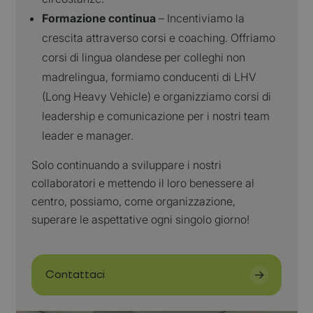
Strikt noodzakelijk
Prestatie
Targeting
Functioneel
Formazione continua
– Incentiviamo la
Strikt noodzakelijke cookies maken de kernfunctionaliteiten van de
crescita attraverso corsi e coaching. Offriamo
website mogelijk, zoals gebruikersaanmelding en accountbeheer. De
website kan niet goed worden gebruikt zonder de strikt noodzakelijke
corsi di lingua olandese per colleghi non
cookies.
madrelingua, formiamo conducenti di LHV
Naam
Aanbieder
/
Domein
Vervaldatum
Om
(Long Heavy Vehicle) e organizziamo corsi di
CookieScriptConsent
CookieScript
4 weken 2
De
leadership e comunicazione per i nostri team
www.westermanlogistics.com
dagen
wo
do
leader e manager.
Sc
se
co
Solo continuando a sviluppare i nostri
va
on
collaboratori e mettendo il loro benessere al
co
va
centro, possiamo, come organizzazione,
Sc
no
superare le aspettative ogni singolo giorno!
co
we
Google Privacy Policy
Naam
Aanbieder
/
Domein
Vervaldatum
wp-
OnTheGoSystems Ltd.
Sessie
Naam
Aanbieder
/
Domein
Vervaldatum
Omschrijv